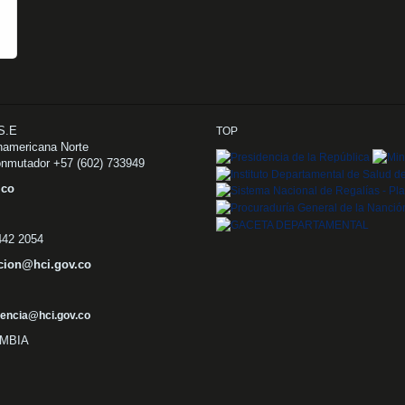
.S.E
TOP
namericana Norte
onmutador +57 (602) 733949
v.co
 442 2054
cion@hci.gov.co
encia@hci.gov.co
OMBIA