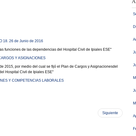
A
S
D
A
18. 26 de Junio de 2016
las funciones de las dependencias del Hospital Civil de Ipiales ESE"
J
CARGOS Y ASIGNACIONES
J
de 2015, por medio del cual se fijó el Plan de Cargos y Asignacionesdel
l Hospital Civil de Ipiales ESE"
M
NES Y COMPETENCIAS LABORALES
J
M
Siguiente
A
F