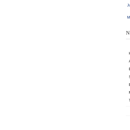
J
M
N