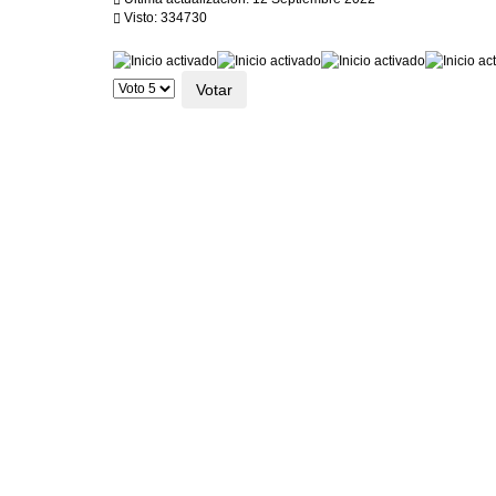
Visto: 334730
Ratio:
5
/
5
Por
favor,
vote