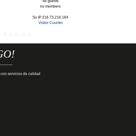
46 guests
no members
Su IP:216.73.216.164
Visitor Counter
GO!
 con servicios de calidad