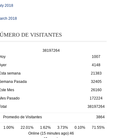
uly 2018
arch 2018
ÚMERO DE VISITANTES
3
8
1
9
7
2
6
4
Hoy
1007
Ayer
4148
Esta semana
21383
Semana Pasada
32405
Este Mes
26160
Mes Pasado
172224
Total
38197264
Promedio de Visitantes
3864
1.00%
22.01%
1.62%
3.73%
0.10%
71.55%
Online (15 minutes ago):46