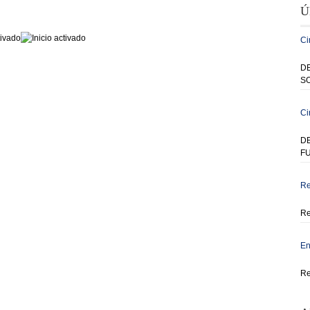
Ú
Ci
DE
SO
Ci
D
F
Re
Re
En
Re