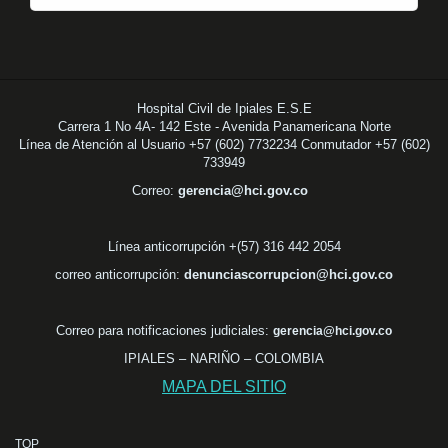
Hospital Civil de Ipiales E.S.E
Carrera 1 No 4A- 142 Este - Avenida Panamericana Norte
Línea de Atención al Usuario +57 (602) 7732234 Conmutador +57 (602)
733949
Correo:
gerencia@hci.gov.co
Línea anticorrupción +(57) 316 442 2054
correo anticorrupción:
denunciascorrupcion@hci.gov.co
Correo para notificaciones judiciales:
gerencia@hci.gov.co
IPIALES – NARIÑO – COLOMBIA
MAPA DEL SITIO
TOP