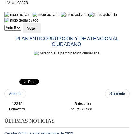
Visto: 98878
Ratio:
4
/
5
Por
favor,
vote
PLAN ANTICORRUPCION Y DE ATENCION AL
CIUDADANO
Anterior
Siguiente
12345
Subscriba
Followers
to RSS Feed
ÚLTIMAS NOTICIAS
Circular 0038 de 9 de septiembre de 2022