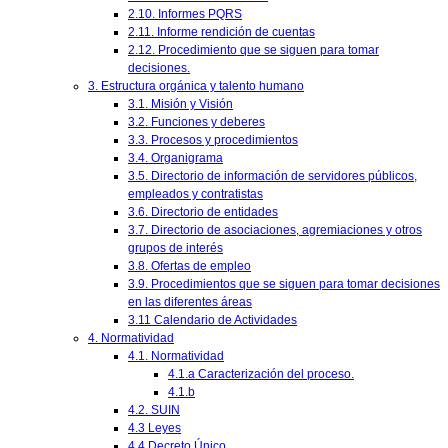
2.10. Informes PQRS
2.11. Informe rendición de cuentas
2.12. Procedimiento que se siguen para tomar
decisiones.
3. Estructura orgánica y talento humano
3.1. Misión y Visión
3.2. Funciones y deberes
3.3. Procesos y procedimientos
3.4. Organigrama
3.5. Directorio de información de servidores públicos,
empleados y contratistas
3.6. Directorio de entidades
3.7. Directorio de asociaciones, agremiaciones y otros
grupos de interés
3.8. Ofertas de empleo
3.9. Procedimientos que se siguen para tomar decisiones
en las diferentes áreas
3.11 Calendario de Actividades
4. Normatividad
4.1. Normatividad
4.1.a Caracterización del proceso.
4.1.b
4.2. SUIN
4.3 Leyes
4.4 Decreto Único