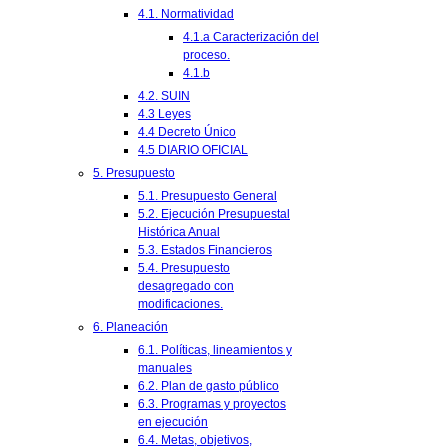
4.1. Normatividad
4.1.a Caracterización del
proceso.
4.1.b
4.2. SUIN
4.3 Leyes
4.4 Decreto Único
4.5 DIARIO OFICIAL
5. Presupuesto
5.1. Presupuesto General
5.2. Ejecución Presupuestal
Histórica Anual
5.3. Estados Financieros
5.4. Presupuesto
desagregado con
modificaciones.
6. Planeación
6.1. Políticas, lineamientos y
manuales
6.2. Plan de gasto público
6.3. Programas y proyectos
en ejecución
6.4. Metas, objetivos,