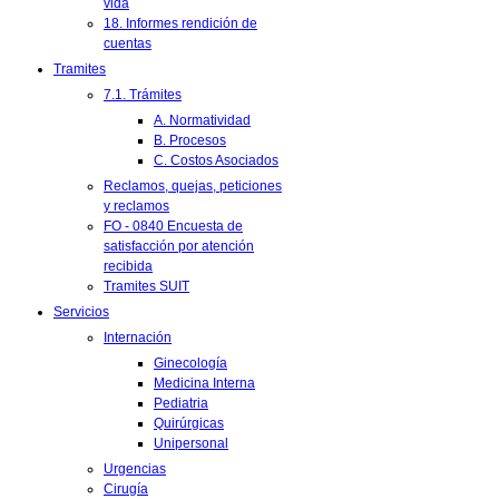
vida
18. Informes rendición de
cuentas
Tramites
7.1. Trámites
A. Normatividad
B. Procesos
C. Costos Asociados
Reclamos, quejas, peticiones
y reclamos
FO - 0840 Encuesta de
satisfacción por atención
recibida
Tramites SUIT
Servicios
Internación
Ginecología
Medicina Interna
Pediatria
Quirúrgicas
Unipersonal
Urgencias
Cirugía