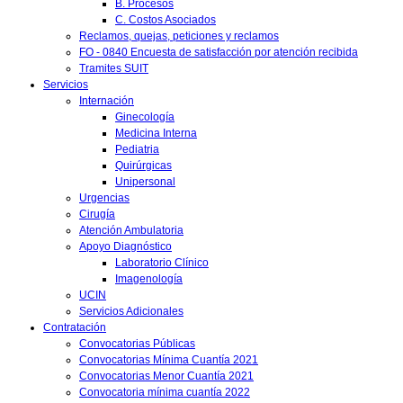
B. Procesos
C. Costos Asociados
Reclamos, quejas, peticiones y reclamos
FO - 0840 Encuesta de satisfacción por atención recibida
Tramites SUIT
Servicios
Internación
Ginecología
Medicina Interna
Pediatria
Quirúrgicas
Unipersonal
Urgencias
Cirugía
Atención Ambulatoria
Apoyo Diagnóstico
Laboratorio Clínico
Imagenología
UCIN
Servicios Adicionales
Contratación
Convocatorias Públicas
Convocatorias Mínima Cuantía 2021
Convocatorias Menor Cuantía 2021
Convocatoria mínima cuantía 2022