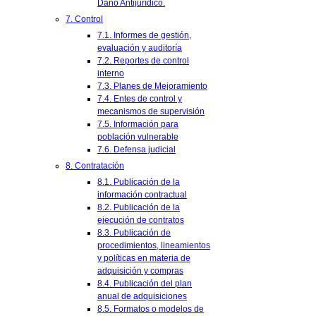
Daño Antijurídico.
7. Control
7.1. Informes de gestión,
evaluación y auditoría
7.2. Reportes de control
interno
7.3. Planes de Mejoramiento
7.4. Entes de control y
mecanismos de supervisión
7.5. Información para
población vulnerable
7.6. Defensa judicial
8. Contratación
8.1. Publicación de la
información contractual
8.2. Publicación de la
ejecución de contratos
8.3. Publicación de
procedimientos, lineamientos
y políticas en materia de
adquisición y compras
8.4. Publicación del plan
anual de adquisiciones
8.5. Formatos o modelos de