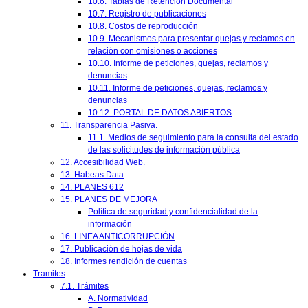
10.6. Tablas de Retención Documental
10.7. Registro de publicaciones
10.8. Costos de reproducción
10.9. Mecanismos para presentar quejas y reclamos en
relación con omisiones o acciones
10.10. Informe de peticiones, quejas, reclamos y
denuncias
10.11. Informe de peticiones, quejas, reclamos y
denuncias
10.12. PORTAL DE DATOS ABIERTOS
11. Transparencia Pasiva.
11.1. Medios de seguimiento para la consulta del estado
de las solicitudes de información pública
12. Accesibilidad Web.
13. Habeas Data
14. PLANES 612
15. PLANES DE MEJORA
Política de seguridad y confidencialidad de la
información
16. LINEA ANTICORRUPCIÓN
17. Publicación de hojas de vida
18. Informes rendición de cuentas
Tramites
7.1. Trámites
A. Normatividad