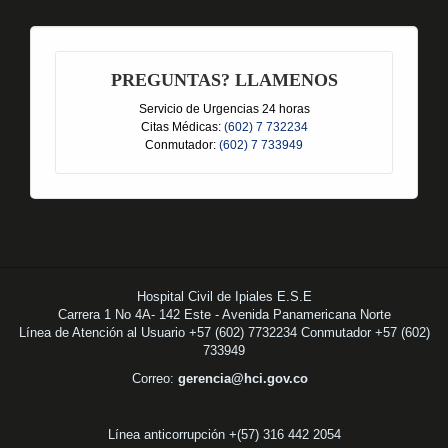
PREGUNTAS? LLAMENOS
Servicio de Urgencias 24 horas
Citas Médicas:
(602) 7 732234
Conmutador:
(602) 7 733949
Hospital Civil de Ipiales E.S.E
Carrera 1 No 4A- 142 Este - Avenida Panamericana Norte
Línea de Atención al Usuario +57 (602) 7732234 Conmutador +57 (602)
733949
Correo:
gerencia@hci.gov.co
Línea anticorrupción +(57) 316 442 2054