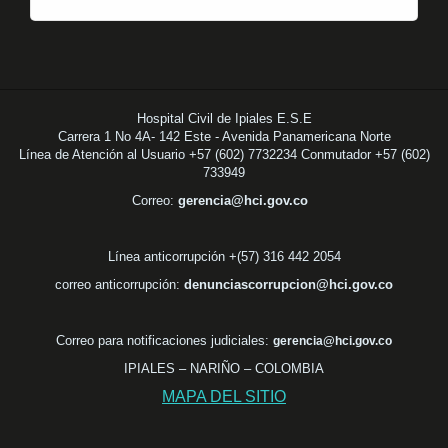
Hospital Civil de Ipiales E.S.E
Carrera 1 No 4A- 142 Este - Avenida Panamericana Norte
Línea de Atención al Usuario +57 (602) 7732234 Conmutador +57 (602)
733949
Correo:
gerencia@hci.gov.co
Línea anticorrupción +(57) 316 442 2054
correo anticorrupción:
denunciascorrupcion@hci.gov.co
Correo para notificaciones judiciales:
gerencia@hci.gov.co
IPIALES – NARIÑO – COLOMBIA
MAPA DEL SITIO