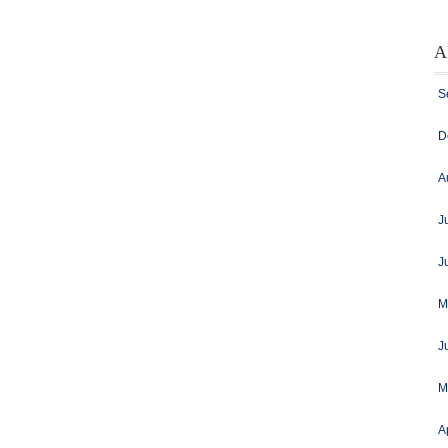
A
S
D
A
J
J
M
J
M
A