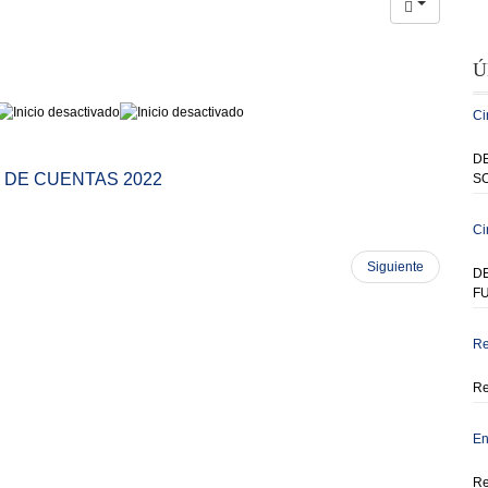
Ú
Ci
DE
 DE CUENTAS 2022
SO
Ci
Siguiente
D
F
Re
Re
En
Re