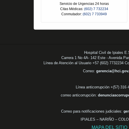
Servicio de Urgencias 24 horas
Citas Médicas:
(602) 7 732234
Conmutador:
(602) 7 733949
Hospital Civil de Ipiales E
Carrera 1 No 4A- 142 Este - Avenida Pa
Línea de Atención al Usuario +57 (602) 7732234 C
Correo:
gerencia@hci.go
Línea anticorrupción +(57) 316
correo anticorrupción:
denunciascorrup
Correo para notificaciones judiciales:
ger
IPIALES – NARIÑO – COL
MAPA DEL SITIO