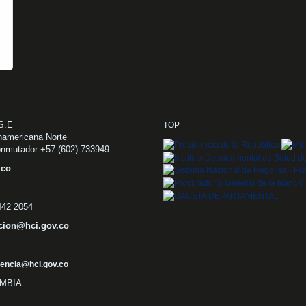
.S.E
TOP
namericana Norte
onmutador +57 (602) 733949
v.co
 442 2054
cion@hci.gov.co
encia@hci.gov.co
OMBIA